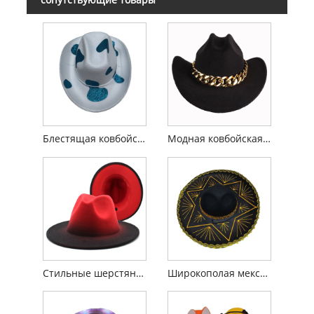
Блестящая ковбойская шляпа с разноцветным коровьим узором
Модная ковбойская шляпа с индивидуальной цепочкой
Стильные шерстяные шляпы-федоры для любителей джаза
Широкополая мексиканская шляпа в стиле вестерн