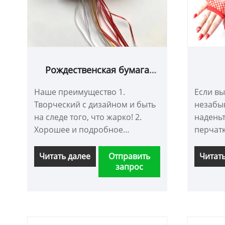
Рождественская бумага
пината
рожде
Наше преимущество 1.
Если вы
Творческий с дизайном и быть
незабы
на следе того, что жарко! 2.
наденьт
Хорошее и подробное
перчатк
изготовление и техника 3.
любим
прекрасное качество и
Читать далее
Отправить
Читат
запрос
хорошая цена 4. Строгий
контроль качества 5. Время
доставки 6. Клиент
сосредоточен 7. OEM и ODM 8.
Активен в ответ