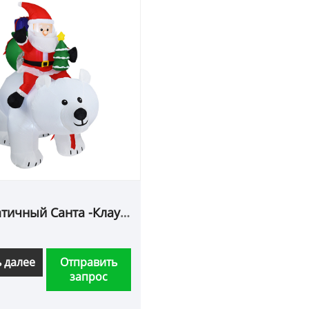
тичный Санта -Клаус
на открытом воздухе.
ь далее
Отправить
запрос