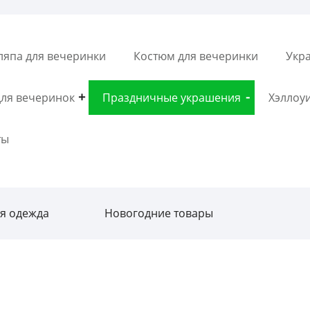
япа для вечеринки
Костюм для вечеринки
Укр
для вечеринок
Праздничные украшения
Хэллоу
ты
ая одежда
Новогодние товары