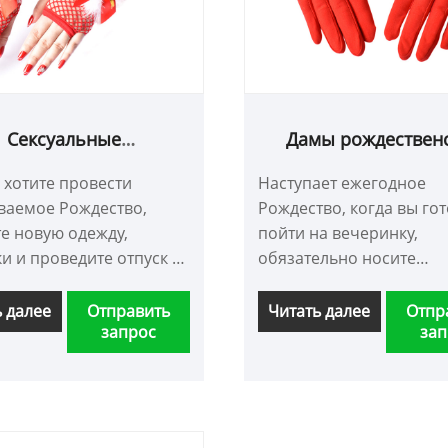
Сексуальные
Дамы рождествен
ственские перчатки с
перчатки
 хотите провести
Наступает ежегодное
сетовой сетью
ваемое Рождество,
Рождество, когда вы го
е новую одежду,
пойти на вечеринку,
и и проведите отпуск с
обязательно носите
ыми.
рождественские перчат
чтобы согреться и укра
ь далее
Отправить
Читать далее
Отпр
запрос
зап
себя.