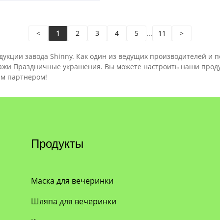
<
1
2
3
4
5
...
11
>
укции завода Shinny. Как один из ведущих производителей и п
дажи Праздничные украшения. Вы можете настроить наши проду
м партнером!
Продукты
Маска для вечеринки
Шляпа для вечеринки