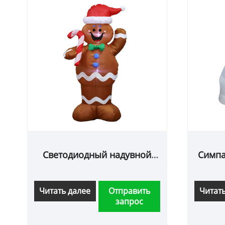
Светодиодный надувной
Симпа
рождественский пряники
езда 
Читать далее
Отправить
Читат
запрос