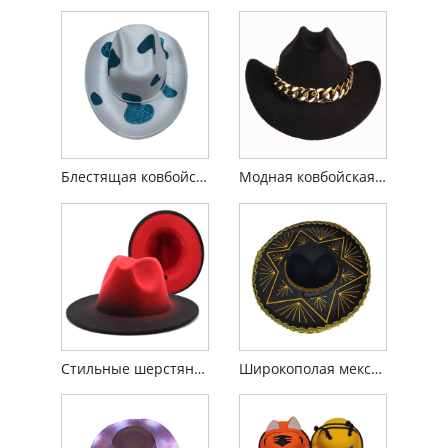
Блестящая ковбойская шляпа с разноцветным коровьим узором
Модная ковбойская шляпа с индивидуальной цепочкой
Стильные шерстяные шляпы-федоры для любителей джаза
Широкополая мексиканская шляпа в стиле вестерн